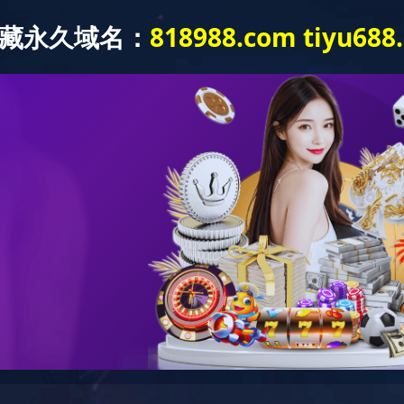
心
开云网页版
技术文章