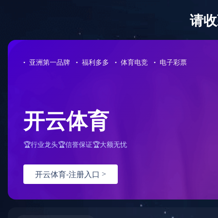
开云网页版
欢迎来到
开云网页版-开云（中国）官方 网站
！
开云网页版-开云
关于我们
产品中
（中国）官方